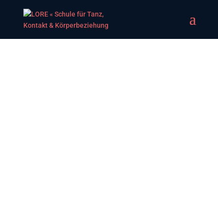
Was wäre Tanzen ohne
Musik?
In unseren Kursen benutzen wir Spotify. In den
folgenden Links könnt ihr unsere Playlisten zu den
einzelnen Tänzen finden. Falls ihr schöne Titel findet,
freuen wir uns, wenn ihr sie an uns weiterleitet.
Swing